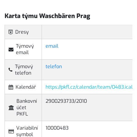
Karta týmu Waschbären Prag
Dresy
Týmový
email
email
Týmový
telefon
telefon
Kalendář
https://pkfl.cz/calendar/team/0483.ical
Bankovní
2900293733/2010
účet
PKFL
Variabilní
10000483
symbol