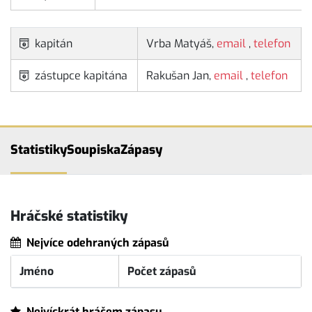
kapitán
Vrba Matyáš,
email
,
telefon
zástupce kapitána
Rakušan Jan,
email
,
telefon
Statistiky
Soupiska
Zápasy
Hráčské statistiky
Nejvíce odehraných zápasů
Jméno
Počet zápasů
Nejvíckrát hráčem zápasu