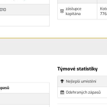
zástupce
Kot
010
kapitána
776
Týmové statistiky
Nejlepší umístění
ápasů
Odehraných zápasů