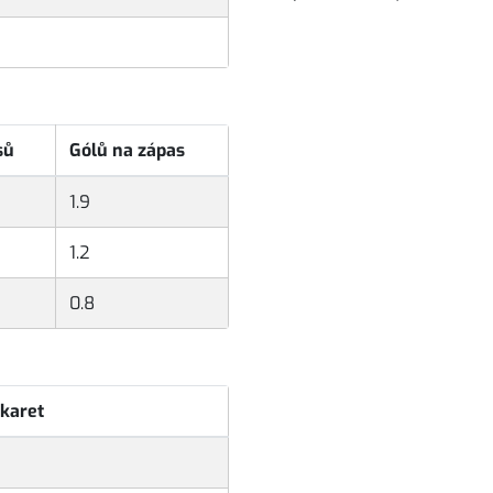
sů
Gólů na zápas
1.9
1.2
0.8
 karet