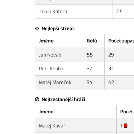
Jakub Kotora
2.5
Nejlepší střelci
Jméno
Gólů
Počet zápa
Jan Novák
55
29
Petr Kouba
37
31
Matěj Mareček
34
42
Nejtrestanější hráči
Jméno
Počet
Matěj Kovář
1