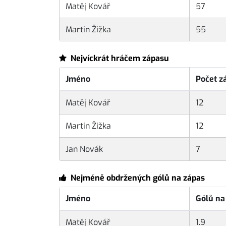
Matěj Kovář
57
Martin Žižka
55
Nejvíckrát hráčem zápasu
Jméno
Počet z
Matěj Kovář
12
Martin Žižka
12
Jan Novák
7
Nejméně obdržených gólů na zápas
Jméno
Gólů na
Matěj Kovář
1.9