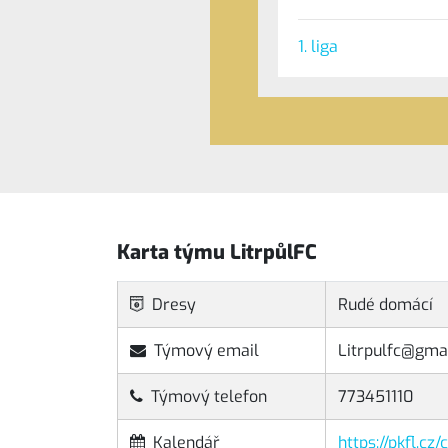
1. liga
Karta týmu LitrpůlFC
Dresy
Rudé domácí
Týmový email
Litrpulfc@gma
Týmový telefon
773451110
Kalendář
https://pkfl.cz