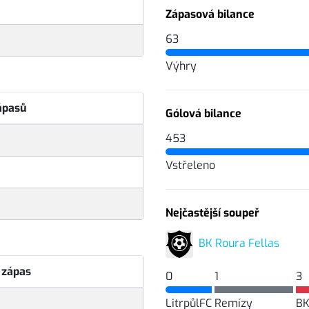
Zápasová bilance
63
Výhry
ápasů
Gólová bilance
453
Vstřeleno
Nejčastější soupeř
BK Roura Fellas
 zápas
0
1
3
LitrpůlFC
Remízy
BK