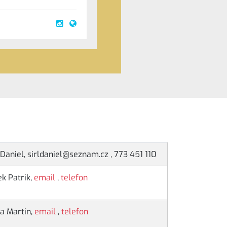
 Daniel, sirldaniel@seznam.cz , 773 451 110
ek Patrik,
email
,
telefon
ka Martin,
email
,
telefon