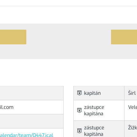
kapitán
Šírl
il.com
zástupce
Vel
kapitána
zástupce
Žiž
kapitána
/calendar/team/0447.ical