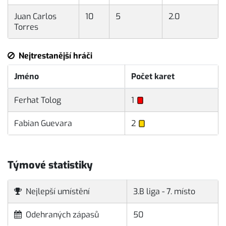
Juan Carlos
10
5
2.0
Torres
Nejtrestanější hráči
Jméno
Počet karet
Ferhat Tolog
1
Fabian Guevara
2
Týmové statistiky
Nejlepší umístění
3.B liga - 7. místo
Odehraných zápasů
50