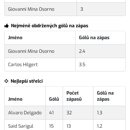
Giovanni Mina Osorno
3
Nejméně obdržených gólů na zápas
Jméno
Gólů na zápas
Giovanni Mina Osorno
2.4
Carlos Hilgert
3.5
Nejlepší střelci
Počet
Gólů na
Jméno
Gólů
zápasů
zápas
Alvaro Delgado
41
32
1.3
Said Sarigul
15
13
1.2