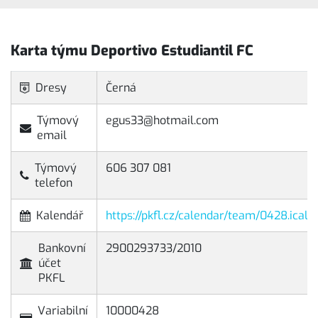
Karta týmu Deportivo Estudiantil FC
Dresy
Černá
Týmový
egus33@hotmail.com
email
Týmový
606 307 081
telefon
Kalendář
https://pkfl.cz/calendar/team/0428.ical
Bankovní
2900293733/2010
účet
PKFL
Variabilní
10000428