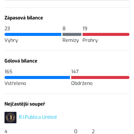
Zápasová bilance
23
8
19
Výhry
Remízy
Prohry
Gólová bilance
165
147
Vstřeleno
Obdrženo
Nejčastější soupeř
R.I.Publica United
4
0
2