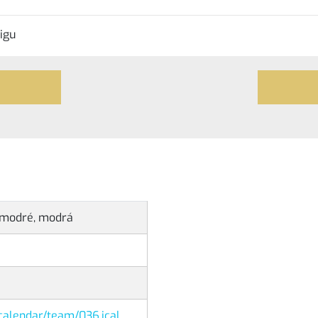
igu
u modré, modrá
z/calendar/team/036.ical