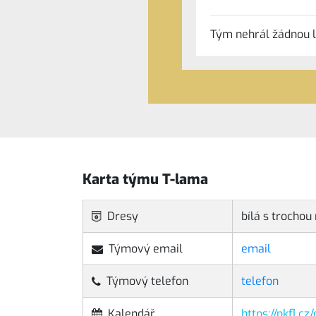
Tým nehrál žádnou l
Karta týmu T-lama
Dresy
bílá s trocho
Týmový email
email
Týmový telefon
telefon
Kalendář
https://pkfl.c