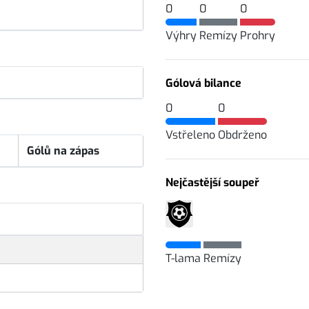
0
0
0
Výhry
Remízy
Prohry
Gólová bilance
0
0
Vstřeleno
Obdrženo
Gólů na zápas
Nejčastější soupeř
T-lama
Remízy