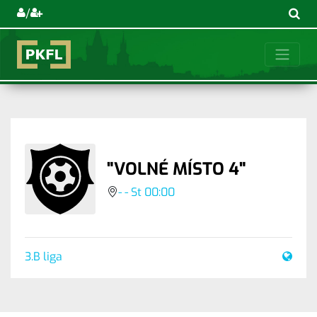
/
"VOLNÉ MÍSTO 4"
- - St 00:00
3.B liga