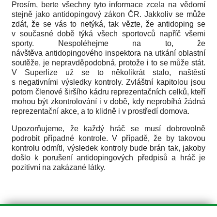
Prosím, berte všechny tyto informace zcela na vědomí
stejně jako antidopingový zákon ČR. Jakkoliv se může
zdát, že se vás to netýká, tak vězte, že antidoping se
v současné době týká všech sportovců napříč všemi
sporty. Nespoléhejme na to, že
návštěva antidopingového inspektora na utkání oblastní
soutěže, je nepravděpodobná, protože i to se může stát.
V Superlize už se to několikrát stalo, naštěstí
s negativními výsledky kontroly. Zvláštní kapitolou jsou
potom členové širšího kádru reprezentačních celků, kteří
mohou být zkontrolování i v době, kdy neprobíhá žádná
reprezentační akce, a to klidně i v prostředí domova.
Upozorňujeme, že každý hráč se musí dobrovolně
podrobit případné kontrole. V případě, že by takovou
kontrolu odmítl, výsledek kontroly bude brán tak, jakoby
došlo k porušení antidopingových předpisů a hráč je
pozitivní na zakázané látky.