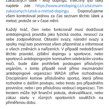
zakázaných látek - tedy dopingu. Všechny tyto látky
https://www.antidoping.cz/
cs/seznam-
najdete zde
zakazanych-latek-a-
metod-dopingu
. Doporučujeme
všem kontrolovat jednou za čas seznam těchto látek a
metod, protože se v čase mění.
Každý hráč, člen nebo funkcionář musí dodržovat
antidopingová pravidla jako fyzická osoba, nesoucí za
sebe zodpovědnost. Oblastní svazy, národní svazy a
spolky mají tuto povinnost všem připomínat a informovat
o všech změnách a nařízeních. V případě nedodržovaní
těchto pravidel, zjištění dopingu u sportovce, nebo
sportovců antidopingovým komisařem odebráním vzorku
moči, bude dále prohřešek postoupen příslušným
orgánům, v tomto případě nově přímo mezinárodní
antidopingové organizaci WADA (dříve rozhodovala
Disciplinární komise příslušného sportu), která přímo
rozhodne o dalším postupu, nebo trestu pro případného
provinilce, nebo i pro příslušnou vedoucí organizaci. Tím
trestem může být finanční pokuta, diskvalifikace, nebo
zákaz startu v různých sportovních soutěžích na
přiměřenou dobu.