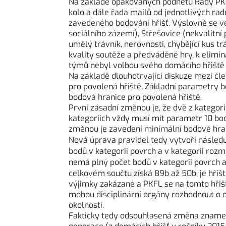
Na základě opakovaných podnětů Rady PKFL 
kolo a dále řada mailů od jednotlivých rad
zavedeného bodování hřišť. Výslovně se ve 
sociálního zázemí), Střešovice (nekvalitn
umělý trávník, nerovnosti, chybějící kus t
kvality soutěže a předváděné hry, k elimi
týmů nebyl volbou svého domácího hřiště
Na základě dlouhotrvající diskuze mezi č
pro povolená hřiště. Základní parametry bo
bodová hranice pro povolená hřiště.
První zásadní změnou je, že dvě z kategori
kategoriích vždy musí mít parametr 10 bod
změnou je zavedení minimální bodové hrani
Nová úprava pravidel tedy vytvoří následuj
bodů v kategorii povrch a v kategorii rozm
nemá plný počet bodů v kategorii povrch a
celkovém součtu získá 89b až 50b, je hřiš
výjimky zakázané a PKFL se na tomto hřišt
mohou disciplinární orgány rozhodnout o o
okolností.
Fakticky tedy odsouhlasená změna znamená 