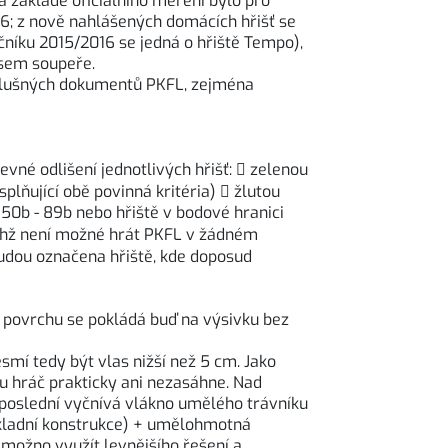
a základě oficiálního měření bylo pro
16; z nově nahlášených domácích hřišť se
čníku 2015/2016 se jedná o hřiště Tempo),
lasem soupeře.
říslušných dokumentů PKFL, zejména
né odlišení jednotlivých hřišť:  zelenou
lňující obě povinná kritéria)  žlutou
50b - 89b nebo hřiště v bodové hranici
ichž není možné hrát PKFL v žádném
udou označena hřiště, kde doposud
 povrchu se pokládá buď na výsivku bez
smí tedy být vlas nižší než 5 cm. Jako
rou hráč prakticky ani nezasáhne. Nad
 poslední vyčnívá vlákno umělého trávníku
ákladní konstrukce) + umělohmotná
 možno využít levnějšího řešení a