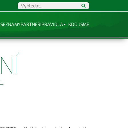
SEZNAMY
PARTNEŘI
PRAVIDLA
KDO JSME
NÍ
Ť