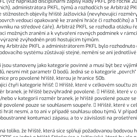
(viz například disciplinární zápisy Rady PKFL pro ročník 20
ních), administrátora PKFL, týmů a rozhodčích se Arbitráž PK
stížnostech objevily hřiště Jažlovická (nevyhovující rozměry
í povrch vedoucí opakovaně ke zranění hráče či rozhodčího) a
rávníku na středové čáře). Arbitráž PKFL se rozhodla otázku 
naci možných zranění a k vytvoření rovných podmínek v rámci
 výrazně zvýhodněn proti hostujícím týmům.
leny Arbitráže PKFL a administrátorem PKFL bylo rozhodnuto 
dovacího systému zůstávají stejné, nemění se ani jednotlivé k
í jsou stanoveny jako kategorie povinné a musí být bez výjimky
ů, nesmí mít parametr 0 bodů. Jedná se o kategorie „povrch“
ce pro povolené hřiště, kterou je hranice 50b.
ící čtyři kategorie hřišť:  Hřiště, které v celkovém součtu 
ěr branek, je hřiště bezvýhradně povolené.  Hřiště, které v c
/nebo v kategorii rozměr branek, je hřiště povolené pouze se
tě povolené pouze se souhlasem soupeře.  Hřiště, které v c
i hrát nesmí, a to ani v případě souhlasu obou týmů. V příp
boustranné kontumaci zápasu, a to v závislosti na prošetření
toliko, že hřiště, která sice splňují požadovanou bodovou hr