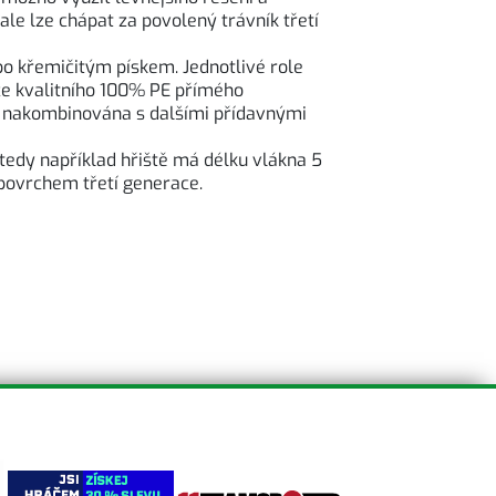
 ale lze chápat za povolený trávník třetí
o křemičitým pískem. Jednotlivé role
soce kvalitního 100% PE přímého
tě nakombinována s dalšími přídavnými
 tedy například hřiště má délku vlákna 5
 povrchem třetí generace.