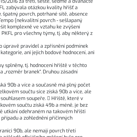
15/2016 za třetí, šesté, sedmé a dvanácté
FL zabývala otázkou kvality hřišť a
, špatný povrch, potrhané sítě, absence
 Tempo (nekvalitní povrch - sešlapaný
řešit komplexně ve vztahu ke zvýšení
 PKFL pro všechny týmy, tj. aby některý z
o úpravě pravidel a zpřísnění podmínek
ategorie, ani jejich bodové hodnocení, ani
 splněny, tj. hodnocení hřiště v těchto
 a „rozměr branek“. Druhou zásadní
získá 90b a více a současně má plný počet
elkovém součtu sice získá 90b a více, ale
 souhlasem soupeře.  Hřiště, které v
elkovém součtu získá 49b a méně, je bez
adě utkání odehraném na takovém hřišti
 případu a zohlednění příčinných
anici 90b, ale nemají povrch třetí