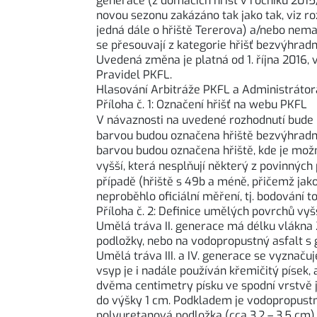
generace (z domácích hřišť v ročníku 2015/
novou sezonu zakázáno tak jako tak, viz r
jedná dále o hřiště Tererova) a/nebo nema
se přesouvají z kategorie hřišť bezvýhra
Uvedená změna je platná od 1. října 2016
Pravidel PKFL.
Hlasování Arbitráže PKFL a Administrátora 
Příloha č. 1: Označení hřišť na webu PKFL
V návaznosti na uvedené rozhodnutí bude n
barvou budou označena hřiště bezvýhradně p
barvou budou označena hřiště, kde je možn
vyšší, která nesplňují některý z povinný
případě (hřiště s 49b a méně, přičemž ja
neproběhlo oficiální měření, tj. bodování
Příloha č. 2: Definice umělých povrchů vy
Umělá tráva II. generace má délku vlákna
podložky, nebo na vodopropustný asfalt 
Umělá tráva III. a IV. generace se vyznaču
vsyp je i nadále používán křemičitý písek, 
dvěma centimetry písku ve spodní vrstvě j
do výšky 1 cm. Podkladem je vodopropustn
polyuretanová podložka (cca 3,2 – 3,5 cm)