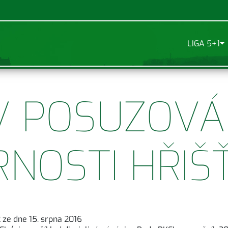
LIGA 5+1
V POSUZOVÁ
NOSTI HŘIŠ
 ze dne 15. srpna 2016