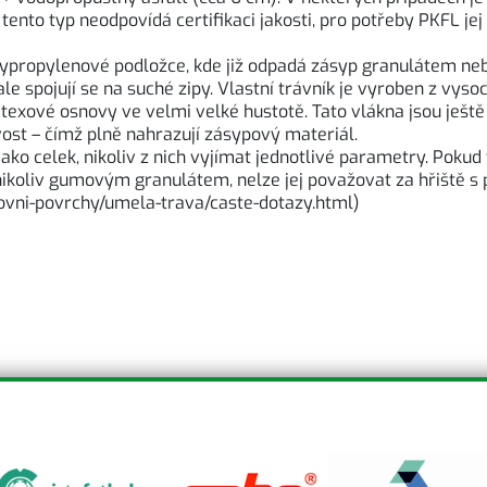
tento typ neodpovídá certifikaci jakosti, pro potřeby PKFL jej
ypropylenové podložce, kde již odpadá zásyp granulátem neb
 ale spojují se na suché zipy. Vlastní trávník je vyroben z vy
texové osnovy ve velmi velké hustotě. Tato vlákna jsou ješ
avost – čímž plně nahrazují zásypový materiál.
ako celek, nikoliv z nich vyjímat jednotlivé parametry. Pokud
nikoliv gumovým granulátem, nelze jej považovat za hřiště s
tovni-povrchy/umela-trava/caste-dotazy.html)