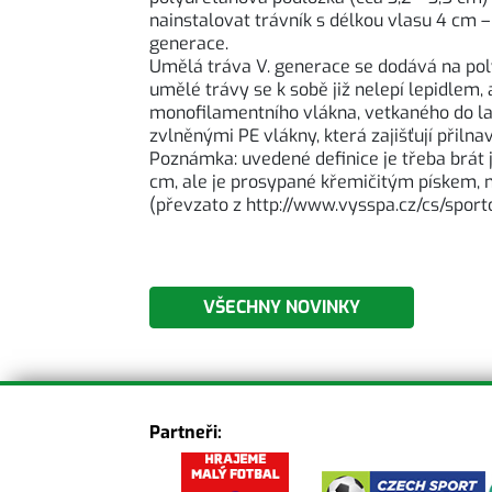
nainstalovat trávník s délkou vlasu 4 cm – 
generace.
Umělá tráva V. generace se dodává na pol
umělé trávy se k sobě již nelepí lepidlem,
monofilamentního vlákna, vetkaného do la
zvlněnými PE vlákny, která zajišťují přiln
Poznámka: uvedené definice je třeba brát j
cm, ale je prosypané křemičitým pískem, 
(převzato z http://www.vysspa.cz/cs/spor
VŠECHNY NOVINKY
Partneři: