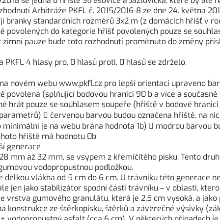
2016 se jedná o hřiště Střešovice a Jažlovická, které by ale n
ozhodnutí Arbitráže PKFL č. 2015/2016-8 ze dne 24. května 20
jí branky standardních rozměrů 3x2 m (z domácích hřišť v ro
dně povolených do kategorie hřišť povolených pouze se souh
, v zimní pauze bude toto rozhodnutí promítnuto do změny p
PKFL 4 hlasy pro, 0 hlasů proti, 0 hlasů se zdrželo.
a novém webu www.pkfl.cz pro lepší orientaci upraveno barev
ovolená (splňující bodovou hranici 90 b a více a současně sp
é hrát pouze se souhlasem soupeře (hřiště v bodové hranici 
ch parametrů)  červenou barvou budou označena hřiště, na n
ko minimální je na webu brána hodnota 1b)  modrou barvou b
 tohoto hřiště má hodnotu 0b
šší generace
 28 mm až 32 mm, se vsypem z křemičitého písku. Tento druh
s gumovou vodopropustnou podložkou.
je délkou vlákna od 5 cm do 6 cm. U trávníku této generace ne
ale jen jako stabilizátor spodní části trávníku – v oblasti, kte
e vrstva gumového granulátu, která je 2,5 cm vysoká, a jako
á konstrukce ze štěrkopísku, štěrků a závěrečné výsivky (z
 + vodopropustný asfalt (cca 6 cm). V některých případech je