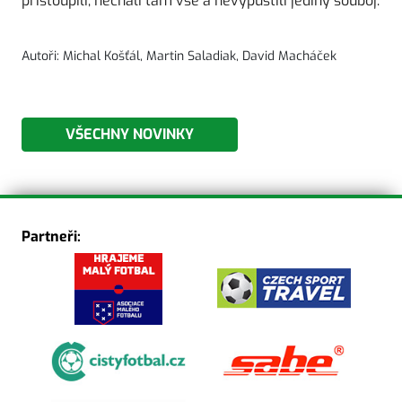
přistoupili, nechali tam vše a nevypustili jediný souboj.
Autoři: Michal Košťál, Martin Saladiak, David Macháček
VŠECHNY NOVINKY
Partneři: