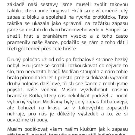
základě naší sestavy jsme museli zvolit takovou 
taktiku, která bude fungovat. Hráli jsme víceméně celý 
zápas z bloku a spoléhali na rychlé protiútoky. Tato 
taktika se ukázala jako správná, na začátku zápasu 
jsme se dostali do dvou brankového vedení. Soupeř se 
snažil hrát s brankářem vysoko a z toho často 
pramenily naše šance, podařilo se nám z toho dát i 
třetí gól téměř přes celé hřiště. 
Druhý poločas už od nás po fotbalové stránce hezký 
nebyl. Hru jsme se snažili rozkouskovat co nejvíce to 
šlo, tím nervozita hráčů Modřan stoupala a nám tohle 
hrálo přímo do karet. I přesto jsme si dokázali vytvořit 
druhý poločas další dvě, tři slušné šance a mohli jsme 
pojistit naše vedení. Musím vyzdvihnout našeho 
brankáře Kotka, který nás několikrát podržel, a podal 
výborný výkon. Modřany byly celý zápas fotbalovější, 
ale bohužel na krásu se v takovýchto zápasech 
nehraje, pro nás je důležitý výsledek a to, že si 
odvážíme tři body. 
Musím poděkovat všem našim klukům jak k zápasu 