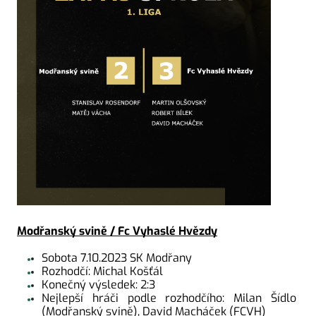
Modřanský svině / Fc Vyhaslé Hvězdy
Sobota 7.10.2023 SK Modřany
Rozhodčí: Michal Košťál
Konečný výsledek: 2:3
Nejlepší hráči podle rozhodčího: Milan Šídlo 
(Modřanský svině), David Macháček (FCVH)