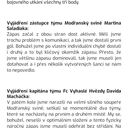
bojovného utkání všechny tři body.
Vyjádření zástupce týmu Modřanský svině Martina 
Saladiaka:
Zápas začal z obou stran dost aktivně. Měli jsme 
trochu problém s komunikací, a tak jsme dostali první 
gól. Bohužel jsme po vlastní individuální chybě dostali 
i druhý a to byl klíčový okamžik zápasu. Přesto, že 
jsme většinu zápasu dominovali, tak jsme museli jen 
dotahovat a i přes několik vytvořených šancí se nám 
to nepovedlo.
Vyjádření kapitána týmu Fc Vyhaslé Hvězdy Davida 
Macháčka:
V pátém kole jsme narazili na velmi silného soupeře 
Modřanský svině, setkali se momentálně dva týmy, 
které se nacházely na prvním a druhém místě. My se, 
bohužel, nesešli v optimálním složení a tento fyzicky 
náročný zápas jsme museli odehrát bez střídání. Na 