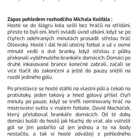
Zápas pohledem rozhodčího Michala Košťála :
Hosté se do šlágru kola sešli bez hráčů na střídání, 
přesto to byli oni, kteří ovládli úvod utkání, když se po 
čtyřech odehraných minutách prosadil střelou hráč 
Olšovský. Hosté i dál hráli útočný fotbal a už v osmé 
minutě vedli o dvě branky, když střelou z půlky 
překonali vyběhnutého brankáře domácích. Domácí po 
druhé inkasované brance konečně zabrali, začali se 
více tlačit do zakončení a ještě do pauzy snížili na 
rozdíl jediného gólu. 
Po přestávce se hosté stáhli na vlastní půli a čekali na 
protiútoky, jeden takový a hned gólový přišel čtyři 
minuty po pauze, když se trefil nominovaný hráč na 
mistrovství světa v malém fotbale, David Macháček, 
který přeloboval brankáře domácích. Od té doby 
domácí bušili do hostů jak hluchý do vrat, ale vstřelit 
gól se jim podařilo už jen jednou a to na body 
nestačilo, a tak si hosté odvážejí z pohledného 