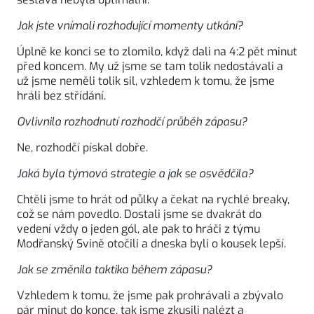
Jak jste vnímali rozhodující momenty utkání?
Úplně ke konci se to zlomilo, když dali na 4:2 pět minut
před koncem. My už jsme se tam tolik nedostávali a
už jsme neměli tolik sil, vzhledem k tomu, že jsme
hráli bez střídání.
Ovlivnila rozhodnutí rozhodčí průběh zápasu?
Ne, rozhodčí pískal dobře.
Jaká byla týmová strategie a jak se osvědčila?
Chtěli jsme to hrát od půlky a čekat na rychlé breaky,
což se nám povedlo. Dostali jsme se dvakrát do
vedení vždy o jeden gól, ale pak to hráči z týmu
Modřanský Svině otočili a dneska byli o kousek lepší.
Jak se změnila taktika během zápasu?
Vzhledem k tomu, že jsme pak prohrávali a zbývalo
pár minut do konce, tak jsme zkusili nalézt a