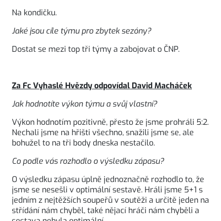
Na kondičku.
Jaké jsou cíle týmu pro zbytek sezóny?
Dostat se mezi top tři týmy a zabojovat o ČNP.
Za Fc Vyhaslé Hvězdy odpovídal David Macháček
Jak hodnotíte výkon týmu a svůj vlastní?
Výkon hodnotím pozitivně, přesto že jsme prohráli 5:2.
Nechali jsme na hřišti všechno, snažili jsme se, ale
bohužel to na tři body dneska nestačilo.
Co podle vás rozhodlo o výsledku zápasu?
O výsledku zápasu úplně jednoznačně rozhodlo to, že
jsme se nesešli v optimální sestavě. Hráli jsme 5+1 s
jedním z nejtěžších soupeřů v soutěži a určitě jeden na
střídání nám chyběl, také nějací hráči nám chyběli a
sestava nebyla optimální.