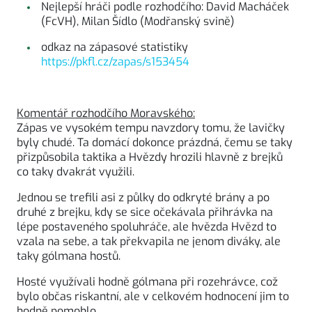
Nejlepší hráči podle rozhodčího: David Macháček
(FcVH), Milan Šídlo (Modřanský svině)
odkaz na zápasové statistiky
https://pkfl.cz/zapas/s153454
Komentář rozhodčího Moravského:
Zápas ve vysokém tempu navzdory tomu, že lavičky
byly chudé. Ta domácí dokonce prázdná, čemu se taky
přizpůsobila taktika a Hvězdy hrozili hlavně z brejků
co taky dvakrát využili.
Jednou se trefili asi z půlky do odkryté brány a po
druhé z brejku, kdy se sice očekávala přihrávka na
lépe postaveného spoluhráče, ale hvězda Hvězd to
vzala na sebe, a tak překvapila ne jenom diváky, ale
taky gólmana hostů.
Hosté využívali hodně gólmana při rozehrávce, což
bylo občas riskantní, ale v celkovém hodnocení jim to
hodně pomohlo.