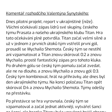
Komentář rozhodčího Valentýna Synytského:
Dnes pilotní projekt, report v ukrajinštině (níže).
Všichni očekávali zápas lídrů své skupiny, českého
týmu Prasata a našeho ukrajinského klubu Titan. Hra
tato očekávání plně potvrdila. Titan začal velmi silně a
už v jednom z prvních útoků tým vstřelil první gól,
prosadil se Mychailo Shemota. Český tým se nestihl
ani vzpamatovat a Titan znovu skóroval 0:2 a znovu
Mychailo, prostě fantastický zápas pro tohoto kluka.
Po druhém gólu se český tým pomalu začal zvedat,
ale ne na dlouho, a znovu Mychailo a znovu gól 0:3.
Český tým kombinoval, hrál na přihrávky, ale dnes byl
den ukrajinského týmu. Na konci poločasu Titan opět
skóroval 0:4 a znovu Mychailo Shemota. Týmy odešly
na přestávku.
Po přestávce se hra vyrovnala, český tým se
vzpamatoval a začal jednat aktivněji, vytvářel šanci