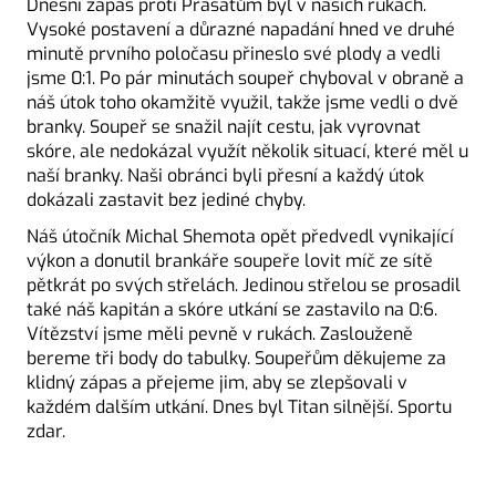
Dnešní zápas proti Prasatům byl v našich rukách.
Vysoké postavení a důrazné napadání hned ve druhé
minutě prvního poločasu přineslo své plody a vedli
jsme 0:1. Po pár minutách soupeř chyboval v obraně a
náš útok toho okamžitě využil, takže jsme vedli o dvě
branky. Soupeř se snažil najít cestu, jak vyrovnat
skóre, ale nedokázal využít několik situací, které měl u
naší branky. Naši obránci byli přesní a každý útok
dokázali zastavit bez jediné chyby.
Náš útočník Michal Shemota opět předvedl vynikající
výkon a donutil brankáře soupeře lovit míč ze sítě
pětkrát po svých střelách. Jedinou střelou se prosadil
také náš kapitán a skóre utkání se zastavilo na 0:6.
Vítězství jsme měli pevně v rukách. Zaslouženě
bereme tři body do tabulky. Soupeřům děkujeme za
klidný zápas a přejeme jim, aby se zlepšovali v
každém dalším utkání. Dnes byl Titan silnější. Sportu
zdar.