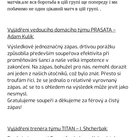
матчів,але вся боротьба в цій групі ще попереду і ми
побачимо не один цікавий матч в цій групі. ,
Vyjádření vedoucího domácího týmu PRASATA –
Adam Kulík:
Výsledkově jednoznačný zápas, drtivou porážku
způsobila především soupeřova efektivita při
proměňování šancí a naše velká impotence v
zakončení. Na zápas, bohužel pro nás, nemohl dorazit
ani jeden z našich útočníků, což bylo znát. Přesto si
troufám říci, že se jednalo o relativně vyrovnaný
zápas, ač se to s ohledem na výsledek může jevit jako
nesmysl.
Gratulujeme soupeři a děkujeme za férový a čistý
zápas!
Vyjádření trenéra týmu TITAN – I. Shcherbak: