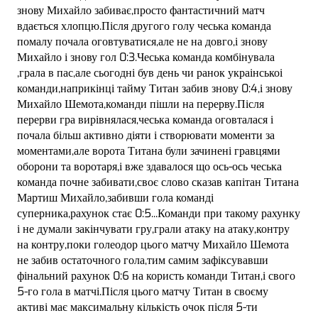
знову Михайло забиває,просто фантастичний матч
вдається хлопцю.Після другого голу чеська команда
помалу почала оговтуватися,але не на довго,і знову
Михайло і знову гол 0:3.Чеська команда комбінувала
,грала в пас,але сьогодні був день чи ранок украінськоі
команди,наприкінці тайму Титан забив знову 0:4,і знову
Михайло Шемота,команди пішли на перерву.Після
перерви гра вирівнялася,чеська команда оговталася і
почала більш активно діяти і створювати моменти за
моментами,але ворота Титана були зачинені гравцями
оборони та воротаря,і вже здавалося що ось-ось чеська
команда почне забивати,своє слово сказав капітан Титана
Мартиш Михайло,забивши гола команді
суперника,рахунок стає 0:5...Команди при такому рахунку
і не думали закінчувати гру,грали атаку на атаку,контру
на контру,поки голеодор цього матчу Михайло Шемота
не забив остаточного гола,тим самим зафіксувавши
фінальний рахунок 0:6 на користь команди Титан,і свого
5-го гола в матчі.Після цього матчу Титан в своєму
активі має максимальну кількість очок після 5-ти