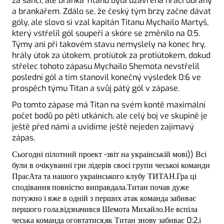
za šancí, ale branka Titanu byla uzavřená hráči obrany
a brankářem. Zdálo se, že český tým brzy začne dávat
góly, ale slovo si vzal kapitán Titanu Mychailo Martyš,
který vstřelil gól soupeři a skóre se změnilo na 0:5.
Týmy ani při takovém stavu nemyslely na konec hry,
hrály útok za útokem, protiútok za protiútokem, dokud
střelec tohoto zápasu Mychailo Shemota nevstřelil
poslední gól a tím stanovil konečný výsledek 0:6 ve
prospěch týmu Titan a svůj pátý gól v zápase.
Po tomto zápase má Titan na svém kontě maximální
počet bodů po pěti utkáních, ale celý boj ve skupině je
ještě před námi a uvidíme ještě nejeden zajímavý
zápas.
Сьогодні пілотний проект -звіт на украінській мові)) Всі
були в очікуванні гри лідерів своєі групи чеськоі команди
ПрасАта та нашого украінського клубу ТИТАН.Гра ці
сподівання повністю виправдала.Титан почав дуже
потужно і вже в одній з перших атак команда забиває
першого гола,відзначився Шемота Михайло.Не вспіла
чеська команда оговтатися,як Титан знову забиває 0:2,і