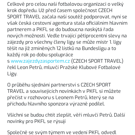
Celkově pro celou naší fotbalovou organizaci o velký
krok dopředu. Už před časem společnost CZECH
SPORT TRAVEL začala naší soutěž podporovat, nyní se
však česká cestovní agentura stala oficiálním hlavním
partnerem a PKFL se do budoucna naskýtá řada
nových možností. Vedle trvající pětiprocentní slevy na
zájezdy pro všechny členy ligy se může mistr 1. ligy
těšit na již zmíněných 12 lístků na Bundesligu a to
každý rok po dobu spolupráce
s
www.zajezdyzasportem.cz
(CZECH SPORT TRAVEL)
řekl Leon Petrů, mluvčí Pražské Klubové Fotbalové
Ligy.
O průběhu sjednání partnerství s CZECH SPORT
TRAVEL a souvisejících novinkách v PKFL si můžete
přečíst v rozhovoru s Leonem Petrů, který se na
příchodu hlavního sponzora výrazně podílel.
Všichni se budou chtít zlepšit, věří mluvčí Petrů. Další
novinky pro PKFL se rýsují
Společně se svým týmem ve vedení PKFL odvedl