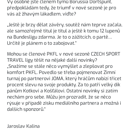
Vy osobně jste členem týmů Borussia Dortšpunt,
předpokládám tedy, že triumf v nové sezoně je pro
vás až žhavým lákadlem, viďte?
„Ještě je brzy dělat závěry, soutěž nám teprve začala,
ale samozřejmě titul je titul a ještě k tomu 12 lupenů
na Bundesligu zdarma. Je to o zážitcích, o partě…
Určitě je plánem o to zabojovat.“
Mohou se členové PKFL v nové sezoně CZECH SPORT
TRAVEL ligy těšit na nějaké další novinky?
„Snažíme se stále něco vymýšlet a zlepšovat pro
komfort PKFL. Povedlo se třeba pojmenovat Zimní
turnaj po partnerovi JOMA, který hráčům nabízí třicet
procent slevu na svoje produkty. Za to patří velký dík
pánům Kotkovi a Košťálovi. Ostatní novinky si zatím
nechám pro sebe. Můžu jen prozradit, že se něco
rýsuje v případě zisku mediálního partnera a možná i
dalších sponzorů.“
Jaroslav Kalina