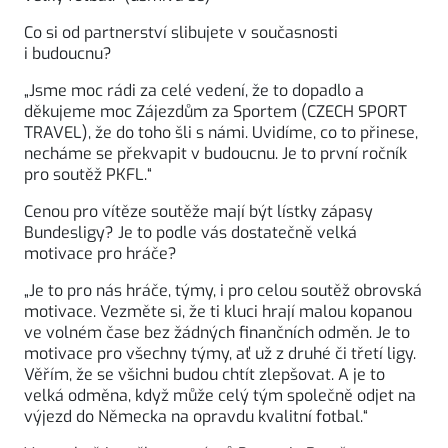
Co si od partnerství slibujete v současnosti
i budoucnu?
„Jsme moc rádi za celé vedení, že to dopadlo a
děkujeme moc Zájezdům za Sportem (CZECH SPORT
TRAVEL), že do toho šli s námi. Uvidíme, co to přinese,
necháme se překvapit v budoucnu. Je to první ročník
pro soutěž PKFL.“
Cenou pro vítěze soutěže mají být lístky zápasy
Bundesligy? Je to podle vás dostatečně velká
motivace pro hráče?
„Je to pro nás hráče, týmy, i pro celou soutěž obrovská
motivace. Vezměte si, že ti kluci hrají malou kopanou
ve volném čase bez žádných finančních odměn. Je to
motivace pro všechny týmy, ať už z druhé či třetí ligy.
Věřím, že se všichni budou chtít zlepšovat. A je to
velká odměna, když může celý tým společně odjet na
výjezd do Německa na opravdu kvalitní fotbal.“