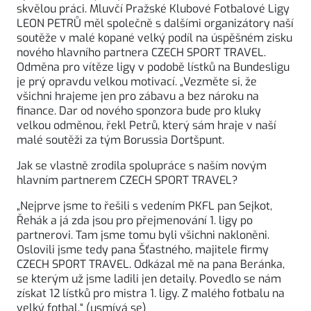
skvělou práci. Mluvčí Pražské Klubové Fotbalové Ligy
LEON PETRŮ měl společně s dalšími organizátory naší
soutěže v malé kopané velký podíl na úspěšném zisku
nového hlavního partnera CZECH SPORT TRAVEL.
Odměna pro vítěze ligy v podobě lístků na Bundesligu
je prý opravdu velkou motivací. „Vezměte si, že
všichni hrajeme jen pro zábavu a bez nároku na
finance. Dar od nového sponzora bude pro kluky
velkou odměnou, řekl Petrů, který sám hraje v naší
malé soutěži za tým Borussia Dortšpunt.
Jak se vlastně zrodila spolupráce s naším novým
hlavním partnerem CZECH SPORT TRAVEL?
„Nejprve jsme to řešili s vedením PKFL pan Sejkot,
Řehák a já zda jsou pro přejmenování 1. ligy po
partnerovi. Tam jsme tomu byli všichni nakloněni.
Oslovili jsme tedy pana Šťastného, majitele firmy
CZECH SPORT TRAVEL. Odkázal mě na pana Beránka,
se kterým už jsme ladili jen detaily. Povedlo se nám
získat 12 lístků pro mistra 1. ligy. Z malého fotbalu na
velký fotbal.“ (usmívá se)