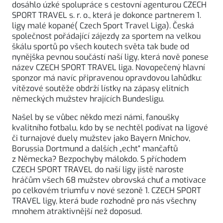
dosáhlo úzké spolupráce s cestovní agenturou CZECH
SPORT TRAVEL s. r. o., která je dokonce partnerem 1.
ligy malé kopané( Czech Sport Travel Liga). Česká
společnost pořádající zájezdy za sportem na velkou
škálu sportů po všech koutech světa tak bude od
nynějška pevnou součástí naší ligy, která nově ponese
název CZECH SPORT TRAVEL liga. Novopečený hlavní
sponzor má navíc připravenou opravdovou lahůdku:
vítězové soutěže obdrží lístky na zápasy elitních
německých mužstev hrajících Bundesligu.
Našel by se vůbec někdo mezi námi, fanoušky
kvalitního fotbalu, kdo by se nechtěl podívat na ligové
či turnajové duely mužstev jako Bayern Mnichov,
Borussia Dortmund a dalších „echt“ mančaftů
z Německa? Bezpochyby málokdo. S příchodem
CZECH SPORT TRAVEL do naší ligy jistě naroste
hráčům všech 68 mužstev obrovská chuť a motivace
po celkovém triumfu v nové sezoně 1. CZECH SPORT
TRAVEL ligy, která bude rozhodně pro nás všechny
mnohem atraktivnější než doposud.