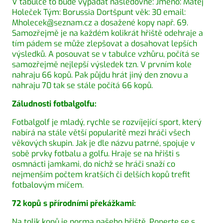
V tabulce to bude vypadat následovně: Jméno: Matěj
Holeček Tým: Borussia Dortšpunt věk: 30 email:
Mholecek@seznam.cz a dosažené kopy např. 69.
Samozřejmě je na každém kolikrát hřiště odehraje a
tím pádem se může zlepšovat a dosahovat lepších
výsledků. A posouvat se v tabulce vzhůru, počítá se
samozřejmě nejlepší výsledek tzn. V prvním kole
nahraju 66 kopů. Pak půjdu hrát jiný den znovu a
nahraju 70 tak se stále počítá 66 kopů.
Záludnosti fotbalgolfu:
Fotbalgolf je mladý, rychle se rozvíjející sport, který
nabírá na stále větší popularitě mezi hráči všech
věkových skupin. Jak je dle názvu patrné, spojuje v
sobě prvky fotbalu a golfu. Hraje se na hřišti s
osmnácti jamkami, do nichž se hráči snaží co
nejmenším počtem kratších či delších kopů trefit
fotbalovým míčem.
72 kopů s přírodními překážkami:
Na tolik kopů je norma našeho hřiště. Poperte se s