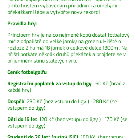
tímto hřištěm vybaveným přírodními a umělými
překážkami lépe a vytvořte nový rekord!
Pravidla hry:
Principem hry je na co nejméně kopů dostat fotbalový
míč z odpaliště do velké jamky na greenu. Hřiště o
rozloze 2 ha má 18 jamek o celkové délce 1300m . Na
hřišti potkáte několik druhů překážek a projdete se v
příjemném stínu staletých vrb.
Ceník fotbalgolfu
Registrační poplatek za vstup do ligy
50 Kč (hráč z
každé hry)
Dospělí
230 Kč (bez vstupu do ligy ) 280 Kč (se
vstupem do ligy)
Děti do 15 let
120 Kč (bez vstupu do ligy ) 170 Kč (se
vstupem do ligy)
Studenti do 26 let* (nutný ISIC)
180 Kč (bez vstupu