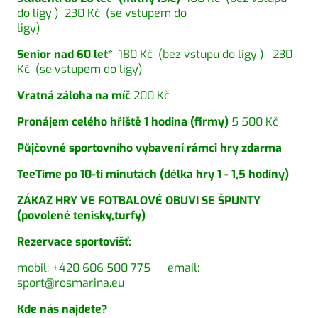
do ligy ) 230 Kč (se vstupem do
ligy)
Senior nad 60 let*
180 Kč (bez vstupu do ligy ) 230
Kč (se vstupem do ligy)
Vratná záloha na míč
200 Kč
Pronájem celého hřiště 1 hodina (firmy)
5 500 Kč
Půjčovné sportovního vybavení rámci hry zdarma
TeeTime po 10-ti minutách (délka hry 1 - 1,5 hodiny)
ZÁKAZ HRY VE FOTBALOVÉ OBUVI SE ŠPUNTY
(povolené tenisky,turfy)
Rezervace sportovišť:
mobil: +420 606 500 775 email:
sport@rosmarina.eu
Kde nás najdete?