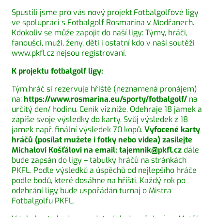
Spustili jsme pro vás nový projekt,Fotbalgolfové ligy
ve spolupráci s Fotbalgolf Rosmarina v Modřanech.
Kdokoliv se může zapojit do naší ligy: Týmy, hráči,
fanoušci, muži, ženy, děti i ostatní kdo v naší soutěži
www.pkfl.cz
nejsou registrovaní.
K projektu fotbalgolf ligy:
Tým,hráč si rezervuje hřiště (neznamená pronájem)
na:
https://www.rosmarina.eu/sporty/fotbalgolf/
na
určitý den/ hodinu. Ceník viz.níže. Odehraje 18 jamek a
zapíše svoje výsledky do karty. Svůj výsledek z 18
jamek např. finální výsledek 70 kopů.
Vyfocené karty
hráčů (posílat mužete i fotky nebo videa) zasilejte
Michalovi Košťálovi na email: tajemnik@pkfl.cz
dále
bude zapsán do ligy – tabulky hráčů na stránkách
PKFL. Podle výsledků a úspěchů od nejlepšího hráče
podle bodů, které dosáhne na hřišti. Každý rok po
odehrání ligy bude uspořádán turnaj o Mistra
Fotbalgolfu PKFL.