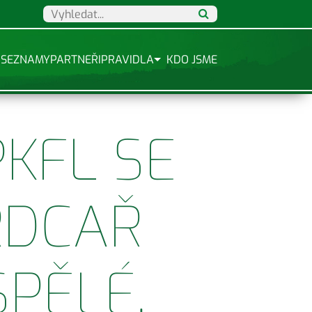
SEZNAMY
PARTNEŘI
PRAVIDLA
KDO JSME
KFL SE
SRDCAŘ
PĚLÉ,