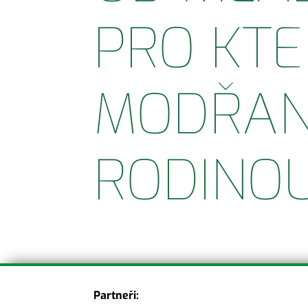
PRO KTE
MODŘAN
RODINO
Partneři: