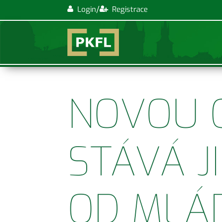
/
Login
Registrace
NOVOU O
STÁVÁ J
OD MLÁD