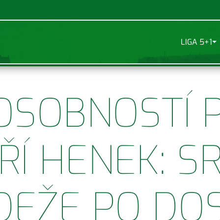
LIGA 5+1
SOBNOSTÍ P
IŘÍ HENEK: 
EŽE PO DOS