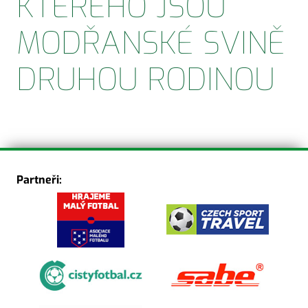
KTERÉHO JSOU
MODŘANSKÉ SVINĚ
DRUHOU RODINOU
Partneři: