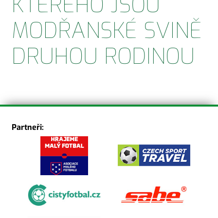
KTERÉHO JSOU
MODŘANSKÉ SVINĚ
DRUHOU RODINOU
Partneři: