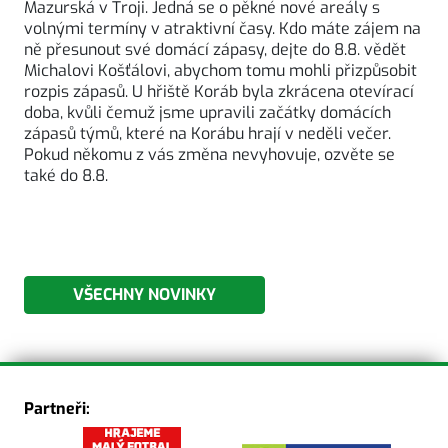
Mazurská v Troji. Jedná se o pěkné nové areály s
volnými termíny v atraktivní časy. Kdo máte zájem na
ně přesunout své domácí zápasy, dejte do 8.8. vědět
Michalovi Košťálovi, abychom tomu mohli přizpůsobit
rozpis zápasů. U hřiště Koráb byla zkrácena otevírací
doba, kvůli čemuž jsme upravili začátky domácích
zápasů týmů, které na Korábu hrají v neděli večer.
Pokud někomu z vás změna nevyhovuje, ozvěte se
také do 8.8.
VŠECHNY NOVINKY
Partneři: