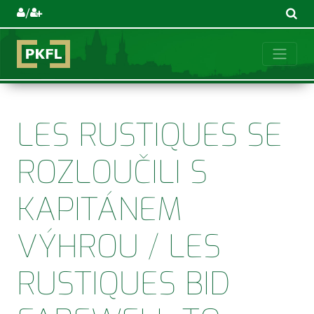
/
LES RUSTIQUES SE
ROZLOUČILI S
KAPITÁNEM
VÝHROU / LES
RUSTIQUES BID