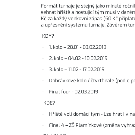
Formát turnaje je stejný jako minulé ročn
sehnat hřiště a hostující tým musí v daném
Kč za každý venkovní zápas (50 Kč příplat
a upřesnění systému turnaje. Závěrem turna
KDY?
1. kolo – 28.01 - 03.02.2019
·
2. kolo – 04.02 - 10.02.2019
·
3. kolo – 11.02 - 17.02.2019
·
Dohrávkové kolo / čtvrtfinále (podle po
·
Final four - 02.03.2019
·
KDE?
Hřiště volí domácí tým - Lze hrát i v n
·
Final 4 – ZŠ Plamínkové (změna vyhra
·