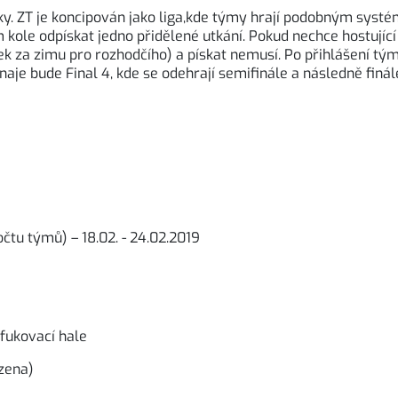
íky. ZT je koncipován jako liga,kde týmy hrají podobným sys
 kole odpískat jedno přidělené utkání. Pokud nechce hostující
ek za zimu pro rozhodčího) a pískat nemusí. Po přihlášení tý
je bude Final 4, kde se odehrají semifinále a následně finále
čtu týmů) – 18.02. - 24.02.2019
afukovací hale
zena)