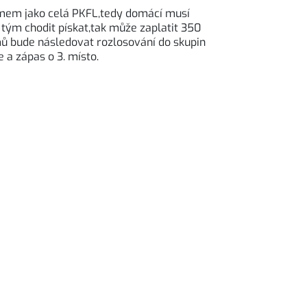
témem jako celá PKFL,tedy domácí musí
 tým chodit pískat,tak může zaplatit 350
mů bude následovat rozlosování do skupin
 a zápas o 3. místo.