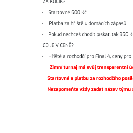
ZA KOLIK?
Startovné 500 Kč
·
Platba za hřiště u domácích zápasů
·
Pokud nechceš chodit pískat, tak 350 K
·
CO JE V CENĚ?
Hřiště a rozhodčí pro Final 4, ceny pr
·
Zimní turnaj má svůj trensparentní ú
Startovné a platbu za rozhodčího posíle
Nezapomeňte vždy zadat název týmu a p