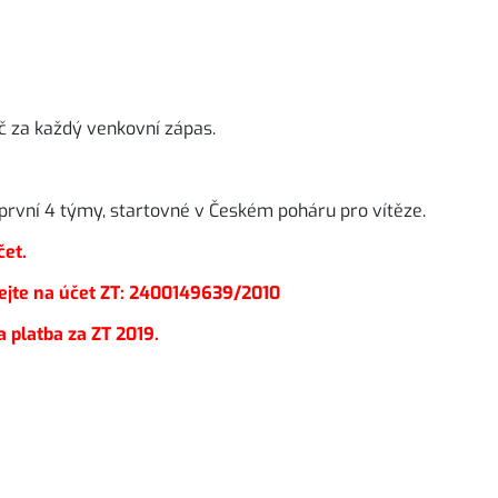
č za každý venkovní zápas.
o první 4 týmy, startovné v Českém poháru pro vítěze.
čet.
jte na účet ZT:
2400149639/2010
latba za ZT 2019.