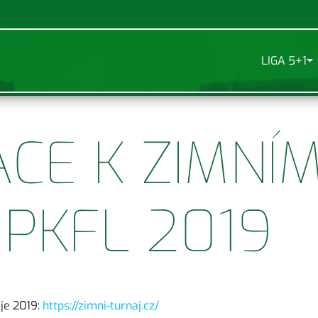
LIGA 5+1
CE K ZIMNÍ
 PKFL 2019
aje 2019:
https://zimni-turnaj.cz/