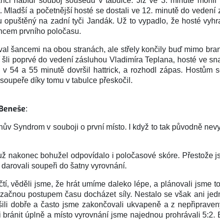
cí nabídl souboj sousedů v tabulce. Již ve 3. minutě mohli 
t. Mladší a početnější hosté se dostali ve 12. minutě do veden
hu opuštěný na zadní tyči Jandák. Už to vypadlo, že hosté vyhra
oncem prvního poločasu.
l šancemi na obou stranách, ale střely končily buď mimo branky
šli poprvé do vedení zásluhou Vladimíra Teplana, hosté ve sna
 v 54 a 55 minutě dovršil hattrick, a rozhodl zápas. Hostům s
 soupeře díky tomu v tabulce přeskočil.
 Beneše
:
nův Syndrom v souboji o první místo. I když to tak původně nev
ž nakonec bohužel odpovídalo i poločasové skóre. Přestože j
 darovali soupeři do šatny vyrovnání.
čtí, věděli jsme, že hrát umíme daleko lépe, a plánovali jsme to
čnou postupem času docházet síly. Nestalo se však ani jedn
eřešili dobře a často jsme zakončovali ukvapeně a z nepřiprave
i bránit úplně a místo vyrovnání jsme najednou prohrávali 5:2. 