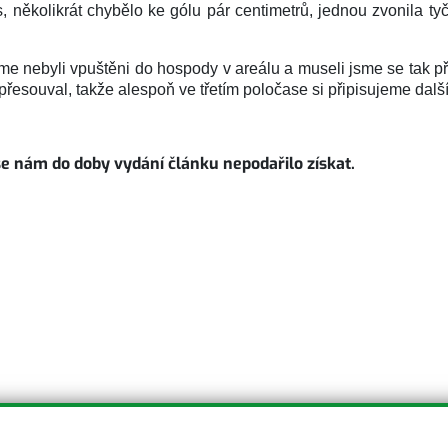
 několikrát chybělo ke gólu pár centimetrů, jednou zvonila ty
jsme nebyli vpuštěni do hospody v areálu a museli jsme se tak 
řesouval, takže alespoň ve třetím poločase si připisujeme další 
 nám do doby vydání článku nepodařilo získat.