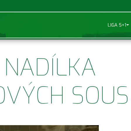
LIGA 5+1
 NADÍLKA
OVÝCH SOU