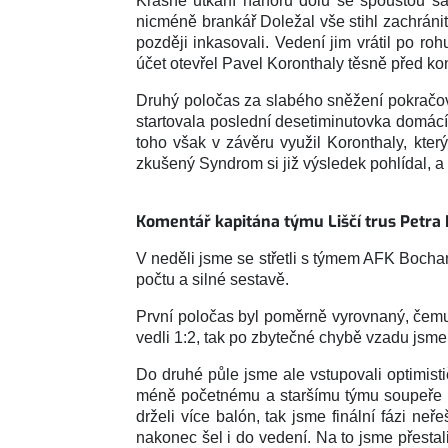
Krásné utkání nahoru dolů se spoustou šan
nicméně brankář Doležal vše stihl zachráni
později inkasovali. Vedení jim vrátil po ro
účet otevřel Pavel Koronthaly těsně před k
Druhý poločas za slabého sněžení pokračova
startovala poslední desetiminutovka domácí 
toho však v závěru využil Koronthaly, který
zkušený Syndrom si již výsledek pohlídal, a
Komentář kapitána týmu Liščí trus Petra
V neděli jsme se střetli s týmem AFK Bocha
počtu a silné sestavě.
První poločas byl poměrně vyrovnaný, čemu
vedli 1:2, tak po zbytečné chybě vzadu jsme
Do druhé půle jsme ale vstupovali optimisti
méně početnému a staršímu týmu soupeře za
drželi více balón, tak jsme finální fázi n
nakonec šel i do vedení. Na to jsme přestal