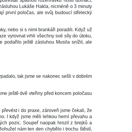
potrestat špatnou rozehrávku hostí domácí,
í zásluhou Lukáše Hakla, nicméně o 3 minuty
jí první poločas, ale svůj budoucí střelecký
, nebo si s nimi brankáři poradili. Když už
ze vyrovnat vrhli všechny své síly do útoku,
e podařilo ještě zásluhou Musila snížit, ale
ypadalo, tak jsme se nakonec sešli v dobrém
sme ještě dvě vteřiny před koncem poločasu
 převést i do praxe, zároveň jsme čekali, že
o. I když jsme měli lehkou herní převahu a
ných pozic. Soupeř naopak hrozil z brejků a
Bohužel nám ten den chybělo i trochu štěstí,